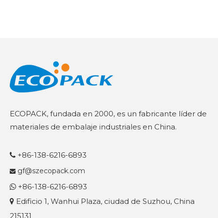
ECOPACK, fundada en 2000, es un fabricante líder de
materiales de embalaje industriales en China.
+86-138-6216-6893

gf@szecopack.com

+86-138-6216-6893

Edificio 1, Wanhui Plaza, ciudad de Suzhou, China

215131