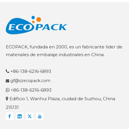
ECOPACK, fundada en 2000, es un fabricante líder de
materiales de embalaje industriales en China.
+86-138-6216-6893

gf@szecopack.com

+86-138-6216-6893

Edificio 1, Wanhui Plaza, ciudad de Suzhou, China

215131