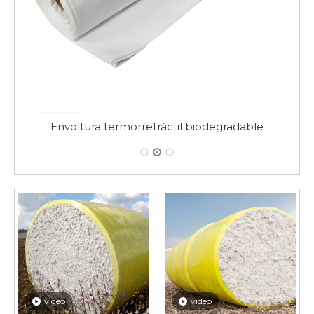
ctil biodegradable
Envoltura retráctil igní
vídeo
vídeo