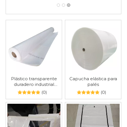
Plástico transparente
Capucha elástica para
duradero industrial
palés
termorretráctil para
(0)
(0)
muebles de exterior