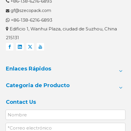
+86-138-6216-6893

gf@szecopack.com

+86-138-6216-6893

Edificio 1, Wanhui Plaza, ciudad de Suzhou, China

215131
Enlaces Rápidos
Categoria de Producto
Contact Us