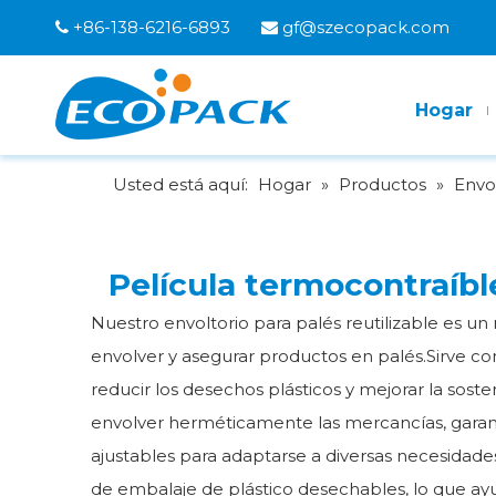
+86-138-6216-6893
gf@szecopack.com


Hogar
Usted está aquí:
Hogar
»
Productos
»
Envo
Película termocontraíb
Nuestro envoltorio para palés reutilizable es u
envolver y asegurar productos en palés.Sirve como
reducir los desechos plásticos y mejorar la soste
envolver herméticamente las mercancías, garant
ajustables para adaptarse a diversas necesidade
de embalaje de plástico desechables, lo que ayu