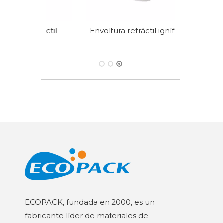
etráctil
Envoltura retráctil ignífuga
ble
ECOPACK, fundada en 2000, es un
fabricante líder de materiales de