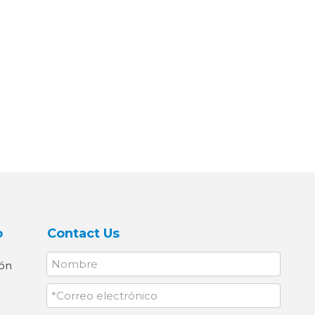
o
Contact Us
dón